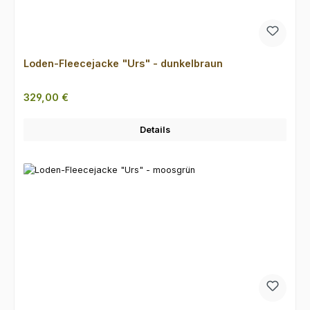
Loden-Fleecejacke "Urs" - dunkelbraun
Regulärer Preis:
329,00 €
Details