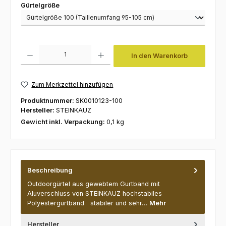
auswählen
Gürtelgröße
Produkt Anzahl: Gib den gewünschten Wert ein oder benutze die Schaltfl
In den Warenkorb
Zum Merkzettel hinzufügen
Produktnummer:
SK0010123-100
Hersteller:
STEINKAUZ
Gewicht inkl. Verpackung:
0,1 kg
Beschreibung
Outdoorgürtel aus gewebtem Gurtband mit
Aluverschluss von STEINKAUZ hochstabiles
Polyestergurtband stabiler und sehr…
Mehr
Hersteller