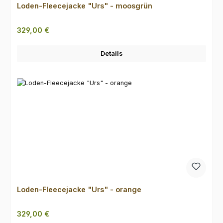
Loden-Fleecejacke "Urs" - moosgrün
Regulärer Preis:
329,00 €
Details
Loden-Fleecejacke "Urs" - orange
Regulärer Preis:
329,00 €