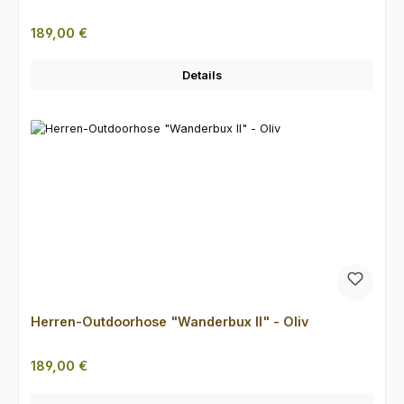
Regulärer Preis:
189,00 €
Details
Herren-Outdoorhose "Wanderbux II" - Oliv
Regulärer Preis:
189,00 €