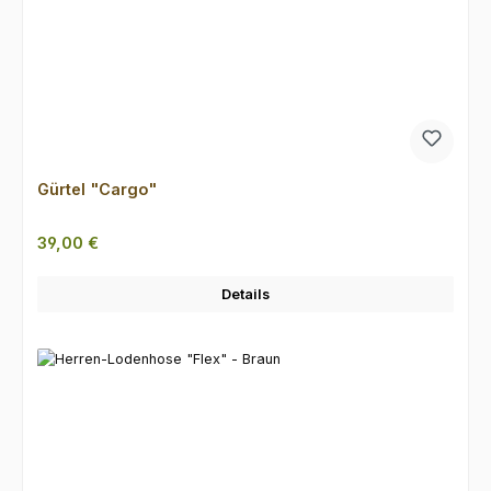
Gürtel "Cargo"
Regulärer Preis:
39,00 €
Details