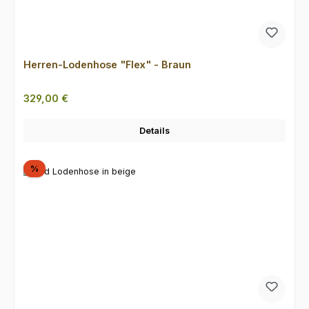
Herren-Lodenhose "Flex" - Braun
Regulärer Preis:
329,00 €
Details
Rabatt
%