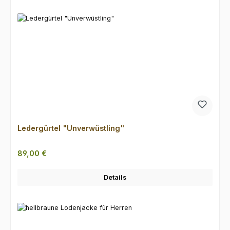
Ledergürtel "Unverwüstling"
Regulärer Preis:
89,00 €
Details