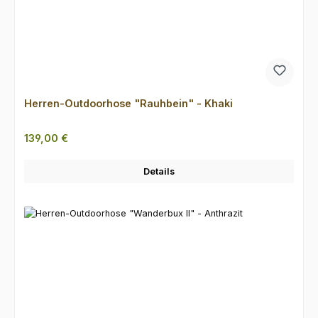
Herren-Outdoorhose "Rauhbein" - Khaki
Regulärer Preis:
139,00 €
Details