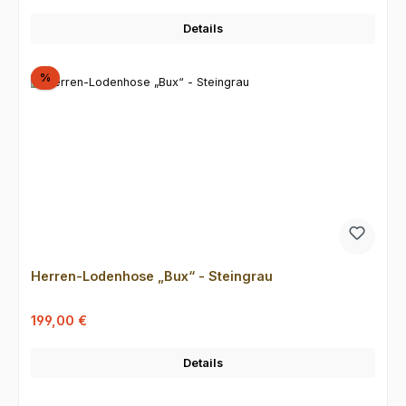
Details
Rabatt
%
Herren-Lodenhose „Bux“ - Steingrau
Verkaufspreis:
Regulärer Preis:
199,00 €
Details