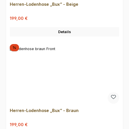
Herren-Lodenhose „Bux“ - Beige
Verkaufspreis:
Regulärer Preis:
199,00 €
Details
Rabatt
%
Herren-Lodenhose „Bux“ - Braun
Verkaufspreis:
Regulärer Preis:
199,00 €