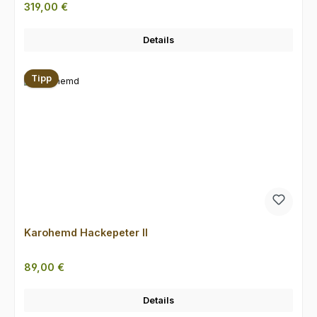
Regulärer Preis:
319,00 €
Details
Tipp
Karohemd Hackepeter II
Regulärer Preis:
89,00 €
Details