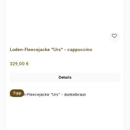
Loden-Fleecejacke "Urs" - cappuccino
Regulärer Preis:
329,00 €
Details
Tipp