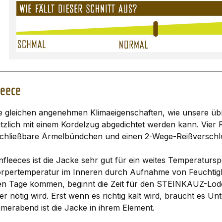
leece
e gleichen angenehmen Klimaeigenschaften, wie unsere ü
tzlich mit einem Kordelzug abgedichtet werden kann. Vier 
rschließbare Ärmelbündchen und einen 2-Wege-Reißverschl
fleeces ist die Jacke sehr gut für ein weites Temperatur
e Körpertemperatur im Inneren durch Aufnahme von Feuchtigk
n Tage kommen, beginnt die Zeit für den STEINKAUZ-Lodenfl
r nötig wird. Erst wenn es richtig kalt wird, braucht es U
erabend ist die Jacke in ihrem Element.