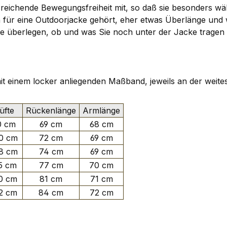
reichende Bewegungsfreiheit mit, so daß sie besonders wäh
ch für eine Outdoorjacke gehört, eher etwas Überlänge un
n. Sie überlegen, ob und was Sie noch unter der Jacke tra
 mit einem locker anliegenden Maßband, jeweils an der weite
fte
Rückenlänge
Armlänge
0 cm
69 cm
68 cm
0 cm
72 cm
69 cm
8 cm
74 cm
69 cm
5 cm
77 cm
70 cm
0 cm
81 cm
71 cm
2 cm
84 cm
72 cm