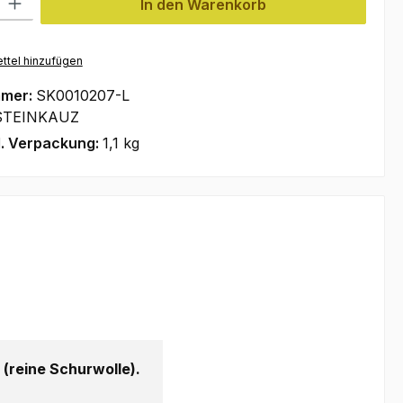
In den Warenkorb
ttel hinzufügen
mmer:
SK0010207-L
STEINKAUZ
l. Verpackung:
1,1 kg
reine Schurwolle).