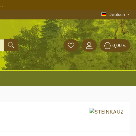
..
Deutsch
0,00 €
!