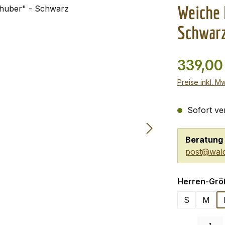
Weiche 
Schwar
339,00
Preise inkl. M
Sofort ver
Beratung 
post@wald
Herren-Grö
S
M
Produkt Anzah