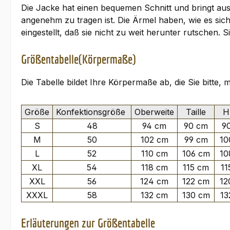
Die Jacke hat einen bequemen Schnitt und bringt aus
angenehm zu tragen ist. Die Ärmel haben, wie es si
eingestellt, daß sie nicht zu weit herunter rutsche
Größentabelle(Körpermaße)
Die Tabelle bildet Ihre Körpermaße ab, die Sie bitte,
Größe
Konfektionsgröße
Oberweite
Taille
Hü
S
48
94 cm
90 cm
9
M
50
102 cm
99 cm
10
L
52
110 cm
106 cm
10
XL
54
118 cm
115 cm
11
XXL
56
124 cm
122 cm
12
XXXL
58
132 cm
130 cm
13
Erläuterungen zur Größentabelle