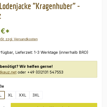
Lodenjacke "Kragenhuber" -
z
 €*
wSt. zzgl. Versandkosten
fügbar, Lieferzeit: 1-3 Werktage (innerhalb BRD)
benötigt? Wir helfen gerne!
kauz.net
oder +49 (0)2131 547553
auswählen
ße
L
XL
XXL
3XL
l: Gib den gewünschten Wert ein oder benutze die Schaltflächen um