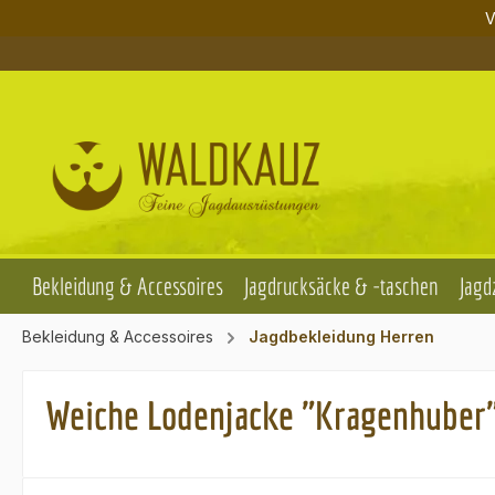
V
m Hauptinhalt springen
Zur Suche springen
Zur Hauptnavigation springen
Bekleidung & Accessoires
Jagdrucksäcke & -taschen
Jagd
Bekleidung & Accessoires
Jagdbekleidung Herren
Weiche Lodenjacke "Kragenhuber"