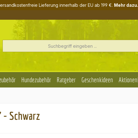
ersandkostenfreie Lieferung innerhalb der EU ab 199 €.
Mehr dazu.
zubehör
Hundezubehör
Ratgeber
Geschenkideen
Aktionen
 - Schwarz