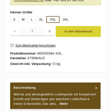
post@waldkauz.net
oder +49 (0)2131 547553
auswählen
Herren-Größe
S
M
L
XL
XXL
3XL
Produkt Anzahl: Gib den gewünschten Wert ein oder benutze die Schaltfl
In den Warenkorb
Zum Merkzettel hinzufügen
Produktnummer:
SK0010086-XXL
Hersteller:
STEINKAUZ
Gewicht inkl. Verpackung:
1,1 kg
Beschreibung
Warme und atmungsaktive Lodenjacke mit bequemem
Schnitt und Stehkragen aus weichem Lodenfleece
(reine Schurwolle). Das aktu…
Mehr