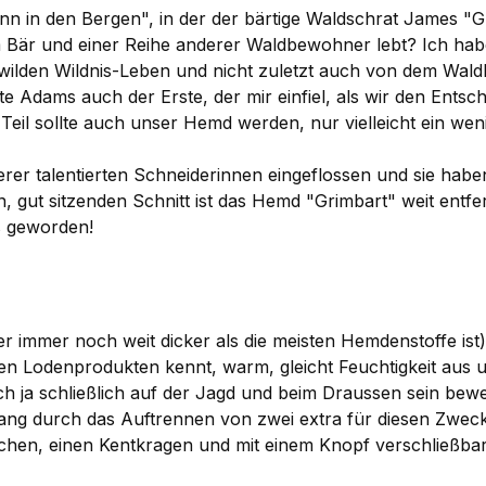
n in den Bergen", in der der bärtige Waldschrat James "Griz
Bär und einer Reihe anderer Waldbewohner lebt? Ich hab
m wilden Wildnis-Leben und nicht zuletzt auch von dem Wald
e Adams auch der Erste, der mir einfiel, als wir den Entsch
 sollte auch unser Hemd werden, nur vielleicht ein weni
erer talentierten Schneiderinnen eingeflossen und sie habe
gut sitzenden Schnitt ist das Hemd "Grimbart" weit entfe
s geworden!
immer noch weit dicker als die meisten Hemdenstoffe ist)
Lodenprodukten kennt, warm, gleicht Feuchtigkeit aus und at
ich ja schließlich auf der Jagd und beim Draussen sein be
mfang durch das Auftrennen von zwei extra für diesen Zwe
chen, einen Kentkragen und mit einem Knopf verschließbar