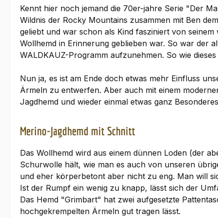
Kennt hier noch jemand die 70er-jahre Serie "Der Man
Wildnis der Rocky Mountains zusammen mit Ben dem 
geliebt und war schon als Kind fasziniert von seine
Wollhemd in Erinnerung geblieben war. So war der alt
WALDKAUZ-Programm aufzunehmen. So wie dieses Teil
Nun ja, es ist am Ende doch etwas mehr Einfluss uns
Ärmeln zu entwerfen. Aber auch mit einem modernen, 
Jagdhemd und wieder einmal etwas ganz Besondere
Merino-Jagdhemd mit Schnitt
Das Wollhemd wird aus einem dünnen Loden (der aber 
Schurwolle hält, wie man es auch von unseren übrigen 
und eher körperbetont aber nicht zu eng. Man will s
Ist der Rumpf ein wenig zu knapp, lässt sich der U
Das Hemd "Grimbart" hat zwei aufgesetzte Pattentas
hochgekrempelten Ärmeln gut tragen lässt.