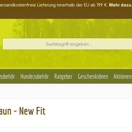
ersandkostenfreie Lieferung innerhalb der EU ab 199 €.
Mehr dazu.
zubehör
Hundezubehör
Ratgeber
Geschenkideen
Aktionen
un - New Fit