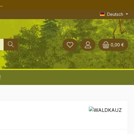
..
Deutsch
0,00 €
!