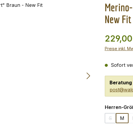
Merino-
New Fit
229,00
Preise inkl. M
Sofort ver
Beratung 
post@wald
Herren-Grö
S
M
(Diese Optio