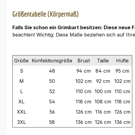
Größentabelle (Körpermaß)
Falls Sie schon ein Grimbart besitzen: Diese neue 
beachten! Wichtig: Diese Maße beziehen sich auf Ihr
Größe
Konfektionsgröße
Brust
Taille
Hüfte
S
48
94 cm
84 cm
95 cm
M
50
102 cm
92 cm
102 cm
L
52
110 cm
100 cm
110 cm
XL
54
118 cm
108 cm
118 cm
XXL
56
126 cm
116 cm
126 cm
3XL
58
136 cm
126 cm
136 cm