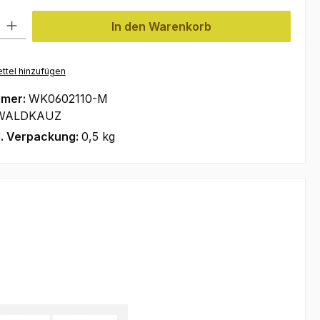
l: Gib den gewünschten Wert ein oder benutze die Schaltflächen um
In den Warenkorb
ttel hinzufügen
mmer:
WK0602110-M
WALDKAUZ
l. Verpackung:
0,5 kg