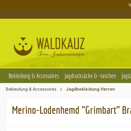
V
m Hauptinhalt springen
Zur Suche springen
Zur Hauptnavigation springen
Bekleidung & Accessoires
Jagdrucksäcke & -taschen
Jagd
Bekleidung & Accessoires
Jagdbekleidung Herren
Merino-Lodenhemd "Grimbart" Bra