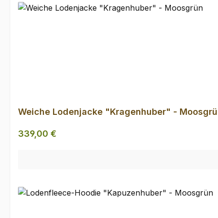
Weiche Lodenjacke "Kragenhuber" - Moosgrü
Regulärer Preis:
339,00 €