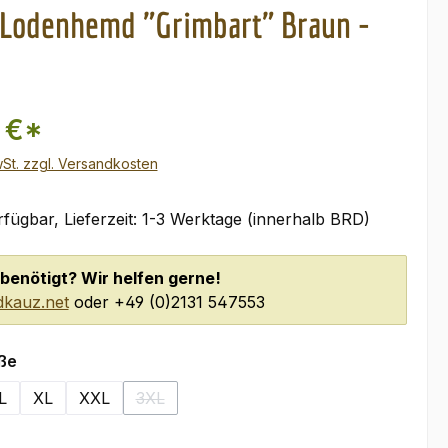
Lodenhemd "Grimbart" Braun -
 €*
wSt. zzgl. Versandkosten
fügbar, Lieferzeit: 1-3 Werktage (innerhalb BRD)
benötigt? Wir helfen gerne!
kauz.net
oder +49 (0)2131 547553
auswählen
ße
L
XL
XXL
3XL
n ist zurzeit nicht verfügbar.)
(Diese Option ist zurzeit nicht verfügbar.)