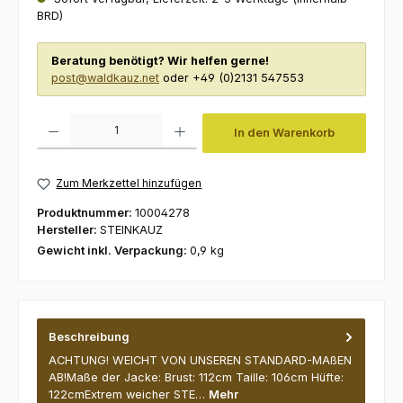
BRD)
Beratung benötigt? Wir helfen gerne!
post@waldkauz.net
oder +49 (0)2131 547553
Produkt Anzahl: Gib den gewünschten Wert ein oder benutze die Schaltfl
In den Warenkorb
Zum Merkzettel hinzufügen
Produktnummer:
10004278
Hersteller:
STEINKAUZ
Gewicht inkl. Verpackung:
0,9 kg
Beschreibung
ACHTUNG! WEICHT VON UNSEREN STANDARD-MAßEN
AB!Maße der Jacke: Brust: 112cm Taille: 106cm Hüfte:
122cmExtrem weicher STE…
Mehr