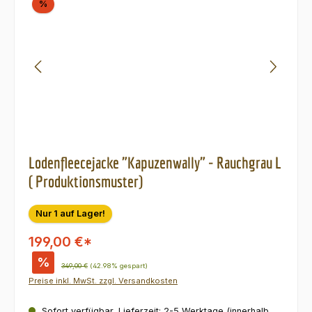
Rabatt
%
Lodenfleecejacke "Kapuzenwally" - Rauchgrau L
( Produktionsmuster)
Nur 1 auf Lager!
199,00 €*
%
Regulärer Preis:
349,00 €
(42.98% gespart)
Preise inkl. MwSt. zzgl. Versandkosten
Sofort verfügbar, Lieferzeit: 2-5 Werktage (innerhalb