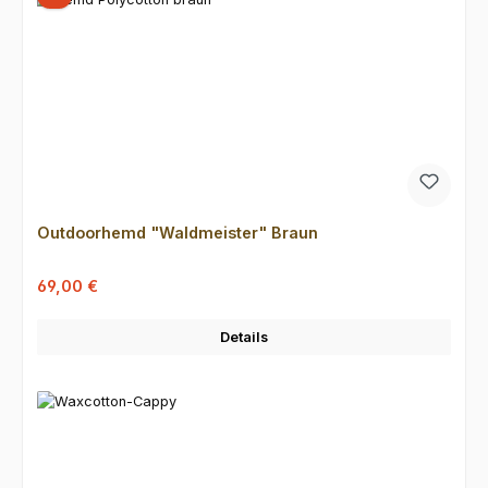
Outdoorhemd "Waldmeister" Braun
Verkaufspreis:
Regulärer Preis:
69,00 €
Details