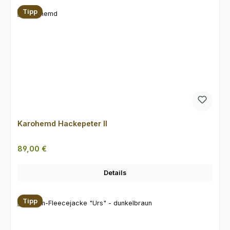
Tipp
Karohemd Hackepeter II
Regulärer Preis:
89,00 €
Details
Tipp