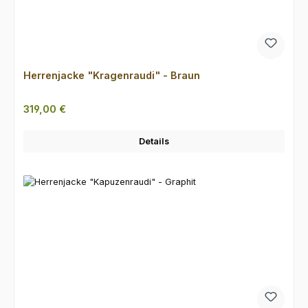
Herrenjacke "Kragenraudi" - Braun
Regulärer Preis:
319,00 €
Details