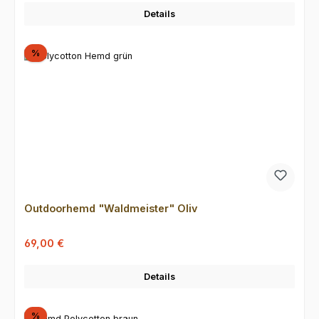
Details
Rabatt
%
Outdoorhemd "Waldmeister" Oliv
Verkaufspreis:
Regulärer Preis:
69,00 €
Details
Rabatt
%