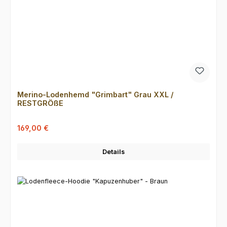
Merino-Lodenhemd "Grimbart" Grau XXL /
RESTGRÖßE
Verkaufspreis:
Regulärer Preis:
169,00 €
Details