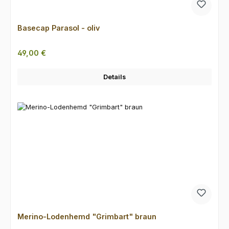
Basecap Parasol - oliv
Regulärer Preis:
49,00 €
Details
Merino-Lodenhemd "Grimbart" braun