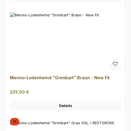
Merino-Lodenhemd "Grimbart" Braun - New Fit
Regulärer Preis:
229,00 €
Details
Rabatt
%