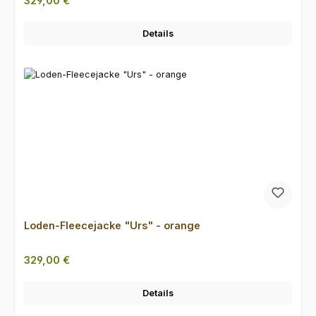
329,00 €
Details
Loden-Fleecejacke "Urs" - orange
Regulärer Preis:
329,00 €
Details