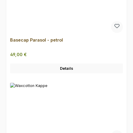
Basecap Parasol - petrol
Regulärer Preis:
49,00 €
Details