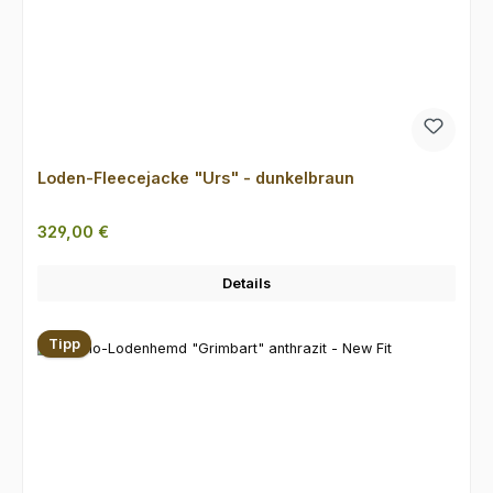
Loden-Fleecejacke "Urs" - dunkelbraun
Regulärer Preis:
329,00 €
Details
Tipp