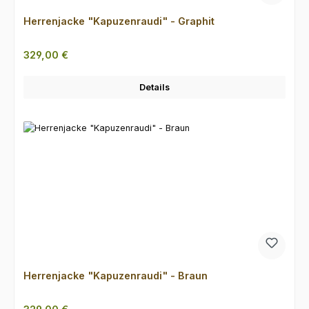
Herrenjacke "Kapuzenraudi" - Graphit
Regulärer Preis:
329,00 €
Details
Herrenjacke "Kapuzenraudi" - Braun
Regulärer Preis: