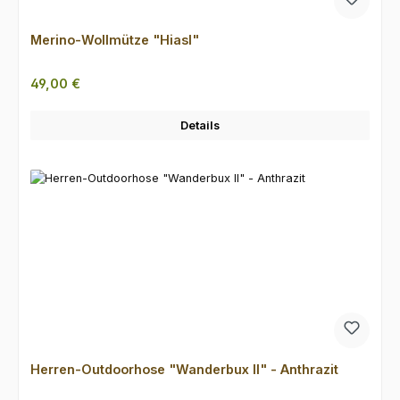
Merino-Wollmütze "Hiasl"
Regulärer Preis:
49,00 €
Details
Herren-Outdoorhose "Wanderbux II" - Anthrazit