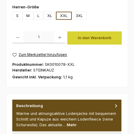
auswählen
Herren-Größe
S
M
L
XL
XXL
3XL
Produkt Anzahl: Gib den gewünschten Wert ein oder benutze die Schaltfl
In den Warenkorb
Zum Merkzettel hinzufügen
Produktnummer:
SK0010078-XXL
Hersteller:
STEINKAUZ
Gewicht inkl. Verpackung:
1,1 kg
Beschreibung
Warme und atmungsaktive Lodenjacke mit bequemem
Schnitt und Kapuze aus weichem Lodenfleece (reine
Schurwolle). Das aktuelle…
Mehr