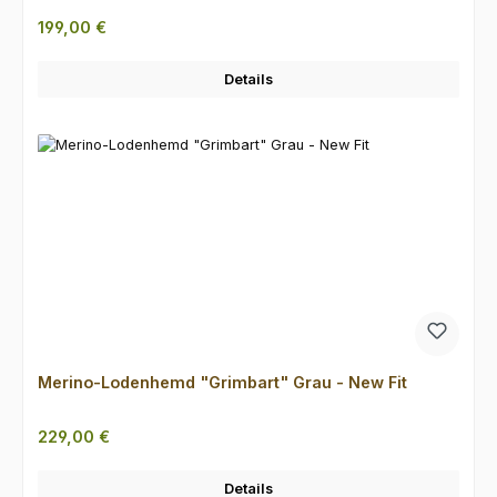
Regulärer Preis:
199,00 €
Details
Merino-Lodenhemd "Grimbart" Grau - New Fit
Regulärer Preis:
229,00 €
Details