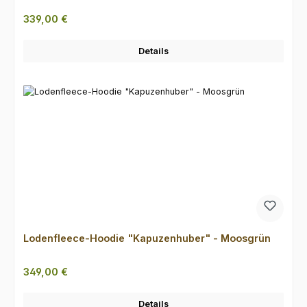
Regulärer Preis:
339,00 €
Details
Lodenfleece-Hoodie "Kapuzenhuber" - Moosgrün
Regulärer Preis:
349,00 €
Details