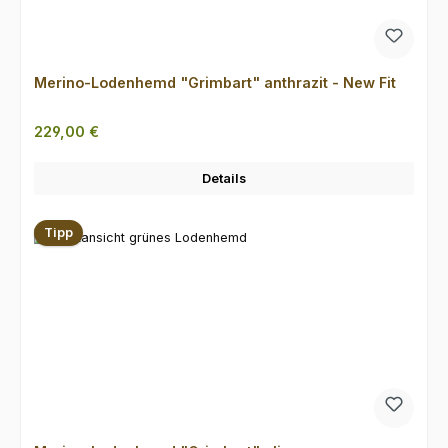
Merino-Lodenhemd "Grimbart" anthrazit - New Fit
Regulärer Preis:
229,00 €
Details
Tipp