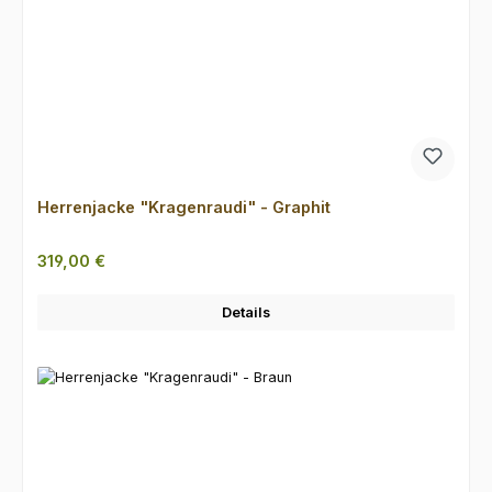
Herrenjacke "Kragenraudi" - Graphit
Regulärer Preis:
319,00 €
Details