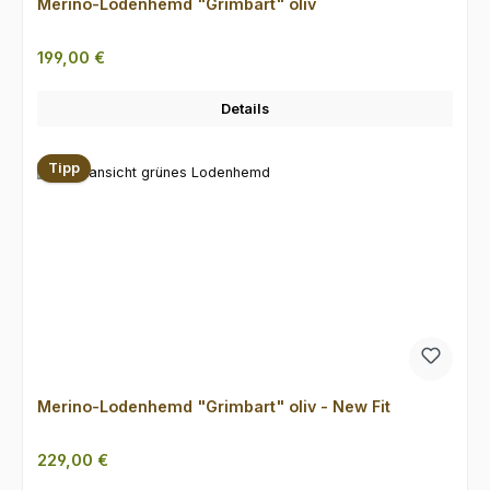
Merino-Lodenhemd "Grimbart" oliv
Regulärer Preis:
199,00 €
Details
Tipp
Merino-Lodenhemd "Grimbart" oliv - New Fit
Regulärer Preis:
229,00 €