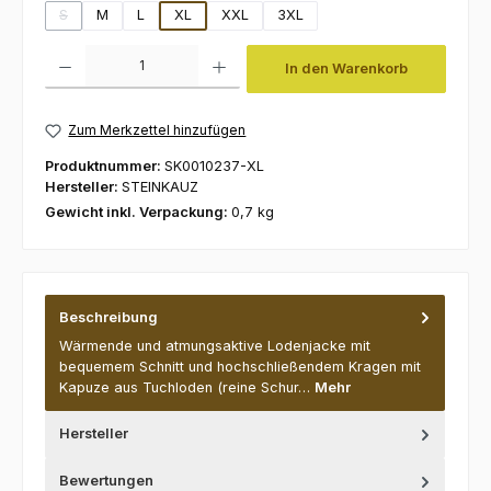
S
M
L
XL
XXL
3XL
(Diese Option ist zurzeit nicht verfügbar.)
Produkt Anzahl: Gib den gewünschten Wert ein oder benutze die Schaltfl
In den Warenkorb
Zum Merkzettel hinzufügen
Produktnummer:
SK0010237-XL
Hersteller:
STEINKAUZ
Gewicht inkl. Verpackung:
0,7 kg
Beschreibung
Wärmende und atmungsaktive Lodenjacke mit
bequemem Schnitt und hochschließendem Kragen mit
Kapuze aus Tuchloden (reine Schur…
Mehr
Hersteller
Bewertungen