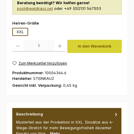
Beratung benötigt? Wir helfen gerne!
post@waldkauz.net
oder +49 (0)2131 547553
auswählen
Herren-Größe
XXL
Produkt Anzahl: Gib den gewünschten Wert ein oder benutze die Schaltfl
In den Warenkorb
Zum Merkzettel hinzufügen
Produktnummer:
10004364.6
Hersteller:
STEINKAUZ
Gewicht inkl. Verpackung:
0,45 kg
Beschreibung
Musterteil aus der Produktion in XXL Einsätze aus 4-
Wege-Stretch für mehr Bewegungsfreiheit dezenter
Einsatz von Stre…
Mehr