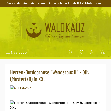
Versandkostenfreie Lieferung innerhalb der EU ab 199 €.
Mehr dazu...
Zum Hauptinhalt springen
Navigation
Herren-Outdoorhose "Wanderbux II" - Oliv
(Musterteil) in XXL
Bildergalerie überspringen