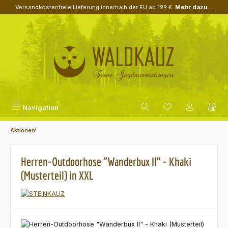
Versandkostenfreie Lieferung innerhalb der EU ab 199 €.
Mehr dazu...
Zum Hauptinhalt springen
Navigation
Aktionen!
Herren-Outdoorhose "Wanderbux II" - Khaki
(Musterteil) in XXL
Bildergalerie überspringen