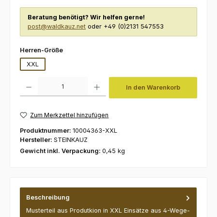
Beratung benötigt? Wir helfen gerne!
post@waldkauz.net
oder +49 (0)2131 547553
auswählen
Herren-Größe
XXL
Produkt Anzahl: Gib den gewünschten Wert ein oder benutze die Schaltfl
In den Warenkorb
Zum Merkzettel hinzufügen
Produktnummer:
10004363-XXL
Hersteller:
STEINKAUZ
Gewicht inkl. Verpackung:
0,45 kg
Beschreibung
Musterteil aus Produtkion in XXL Einsätze aus 4-Wege-