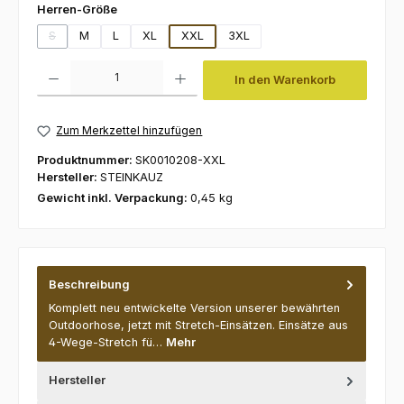
auswählen
Herren-Größe
S
M
L
XL
XXL
3XL
(Diese Option ist zurzeit nicht verfügbar.)
Produkt Anzahl: Gib den gewünschten Wert ein oder benutze die Schaltfl
In den Warenkorb
Zum Merkzettel hinzufügen
Produktnummer:
SK0010208-XXL
Hersteller:
STEINKAUZ
Gewicht inkl. Verpackung:
0,45 kg
Beschreibung
Komplett neu entwickelte Version unserer bewährten
Outdoorhose, jetzt mit Stretch-Einsätzen. Einsätze aus
4-Wege-Stretch fü…
Mehr
Hersteller