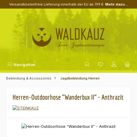
Versandkostenfreie Lieferung innerhalb der EU ab 199 €.
Mehr dazu...
Zum Hauptinhalt springen
Navigation
Bekleidung & Accessoires
Jagdbekleidung Herren
Herren-Outdoorhose "Wanderbux II" - Anthrazit
Bildergalerie überspringen