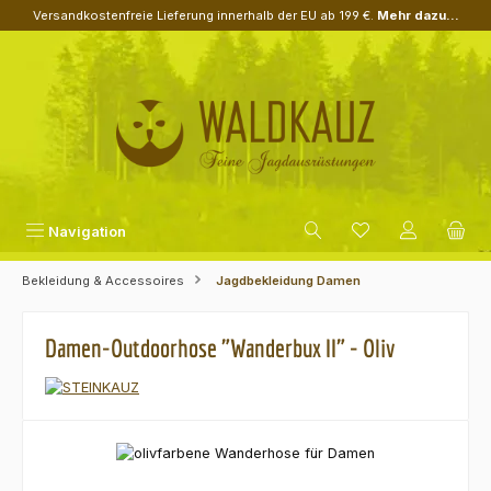
Versandkostenfreie Lieferung innerhalb der EU ab 199 €.
Mehr dazu...
Zum Hauptinhalt springen
Navigation
Bekleidung & Accessoires
Jagdbekleidung Damen
Damen-Outdoorhose "Wanderbux II" - Oliv
Bildergalerie überspringen