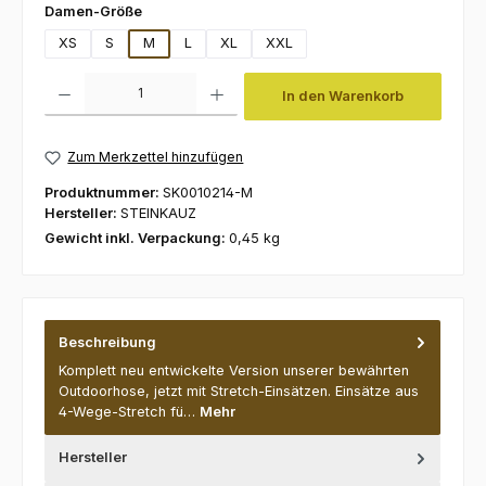
auswählen
Damen-Größe
XS
S
M
L
XL
XXL
Produkt Anzahl: Gib den gewünschten Wert ein oder benutze die Schaltfl
In den Warenkorb
Zum Merkzettel hinzufügen
Produktnummer:
SK0010214-M
Hersteller:
STEINKAUZ
Gewicht inkl. Verpackung:
0,45 kg
Beschreibung
Komplett neu entwickelte Version unserer bewährten
Outdoorhose, jetzt mit Stretch-Einsätzen. Einsätze aus
4-Wege-Stretch fü…
Mehr
Hersteller