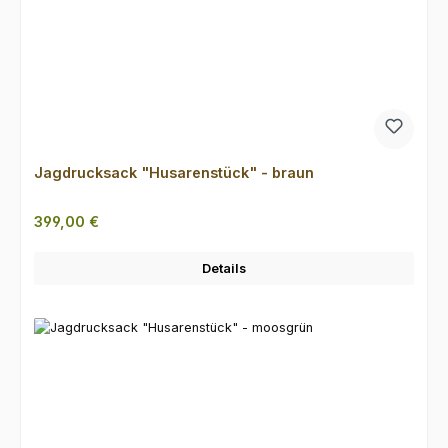
Jagdrucksack "Husarenstück" - braun
Regulärer Preis:
399,00 €
Details