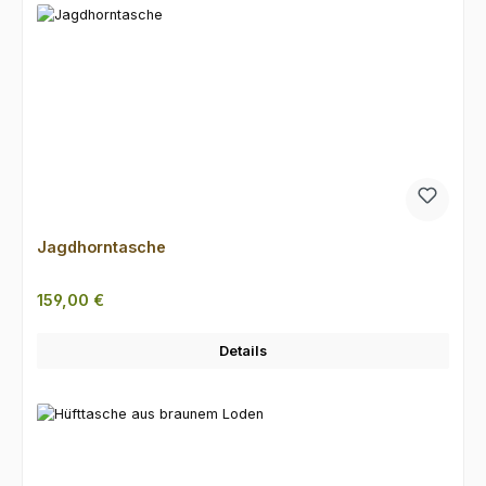
Jagdhorntasche
Regulärer Preis:
159,00 €
Details