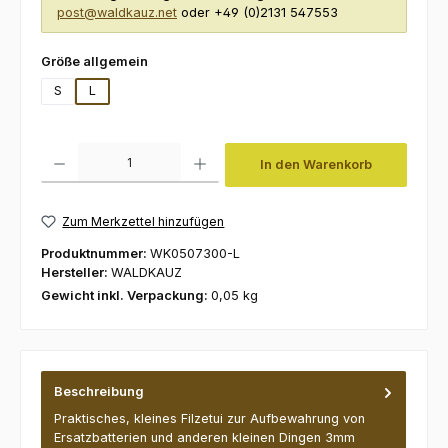
post@waldkauz.net
oder +49 (0)2131 547553
auswählen
Größe allgemein
S
L
Produkt Anzahl: Gib den gewünschten Wert ein oder benutze die Schaltfl
In den Warenkorb
Zum Merkzettel hinzufügen
Produktnummer:
WK0507300-L
Hersteller:
WALDKAUZ
Gewicht inkl. Verpackung:
0,05 kg
Beschreibung
Praktisches, kleines Filzetui zur Aufbewahrung von
Ersatzbatterien und anderen kleinen Dingen 3mm