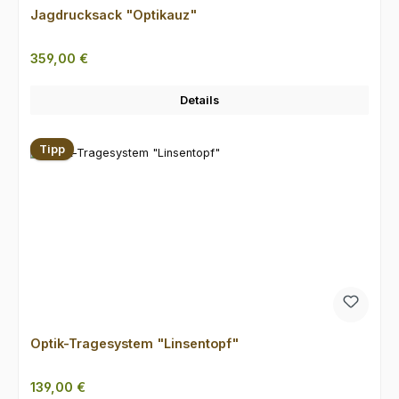
Jagdrucksack "Optikauz"
Regulärer Preis:
359,00 €
Details
Tipp
Optik-Tragesystem "Linsentopf"
Regulärer Preis:
139,00 €