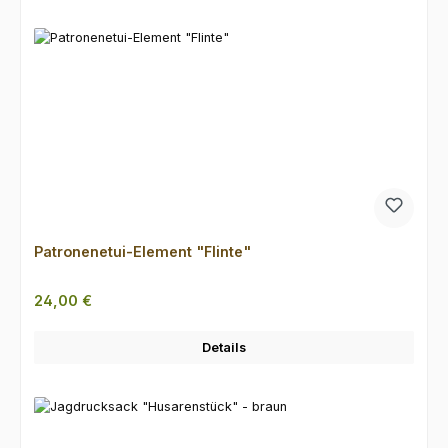
Patronenetui-Element "Flinte"
Regulärer Preis:
24,00 €
Details