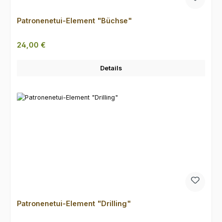
Patronenetui-Element "Büchse"
Regulärer Preis:
24,00 €
Details
Patronenetui-Element "Drilling"