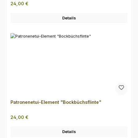
Regulärer Preis:
24,00 €
Details
Patronenetui-Element "Bockbüchsflinte"
Regulärer Preis:
24,00 €
Details