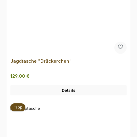
Jagdtasche "Drückerchen"
Regulärer Preis:
129,00 €
Details
Tipp