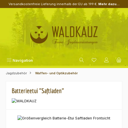
Versandkostenfreie Lieferung innerhalb der EU ab 199 €.
Mehr dazu...
Zum Hauptinhalt springen
Navigation
Jagdzubehör
Waffen- und Optikzubehör
Batterieetui "Saftladen"
Bildergalerie überspringen