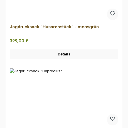
Jagdrucksack "Husarenstück" - moosgrün
Regulärer Preis:
399,00 €
Details