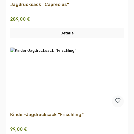
Jagdrucksack "Capreolus"
Regulärer Preis:
289,00 €
Details
Kinder-Jagdrucksack "Frischling"
Regulärer Preis:
99,00 €