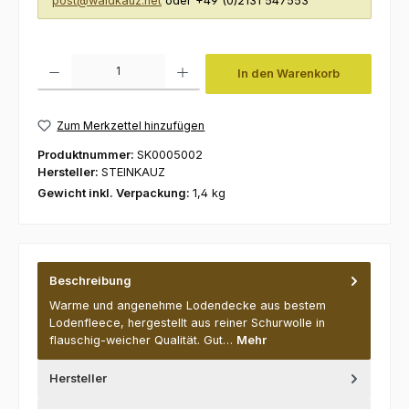
post@waldkauz.net
oder +49 (0)2131 547553
Produkt Anzahl: Gib den gewünschten Wert ein oder benutze die Schaltfl
In den Warenkorb
Zum Merkzettel hinzufügen
Produktnummer:
SK0005002
Hersteller:
STEINKAUZ
Gewicht inkl. Verpackung:
1,4 kg
Beschreibung
Warme und angenehme Lodendecke aus bestem
Lodenfleece, hergestellt aus reiner Schurwolle in
flauschig-weicher Qualität. Gut…
Mehr
Hersteller