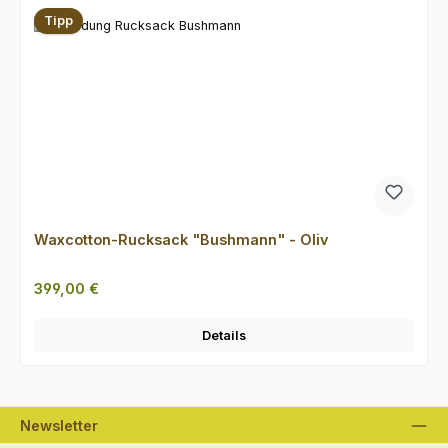
Tipp
Waxcotton-Rucksack "Bushmann" - Oliv
Regulärer Preis:
399,00 €
Details
Newsletter