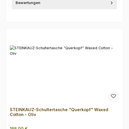
Bewertungen
Produktgalerie überspringen
STEINKAUZ-Schultertasche "Querkopf" Waxed
Cotton - Oliv
Regulärer Preis:
199,00 €