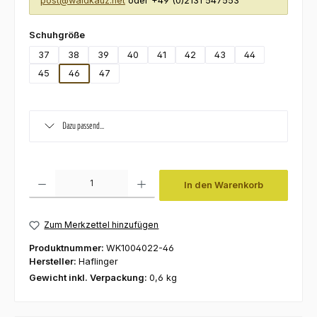
post@waldkauz.net
oder +49 (0)2131 547553
auswählen
Schuhgröße
37
38
39
40
41
42
43
44
45
46
47
Dazu passend...
Produkt Anzahl: Gib den gewünschten Wert ein oder benutze die Schaltfl
In den Warenkorb
Zum Merkzettel hinzufügen
Produktnummer:
WK1004022-46
Hersteller:
Haflinger
Gewicht inkl. Verpackung:
0,6 kg