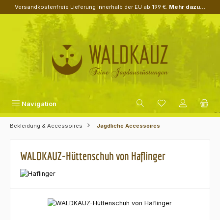
Versandkostenfreie Lieferung innerhalb der EU ab 199 €.
Mehr dazu...
Zum Hauptinhalt springen
Navigation
Bekleidung & Accessoires
Jagdliche Accessoires
WALDKAUZ-Hüttenschuh von Haflinger
Bildergalerie überspringen