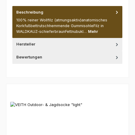
Beschreibung
100% reiner Wollfilz (atmungsaktiv)anatomisches
Korkfußbettrutschhemmende GummisohleFilz in
WALDKAUZ-schieferbraunFettnubukl…
Mehr
Hersteller
Bewertungen
Produktgalerie überspringen