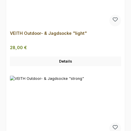
VEITH Outdoor- & Jagdsocke "light"
Regulärer Preis:
28,00 €
Details