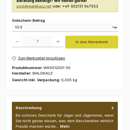
Beratung benötigt? Wir helfen gerne!
post@waldkauz.net
oder +49 (0)2131 547553
auswählen
Gutschein-Betrag
Produkt Anzahl: Gib den gewünschten Wert ein oder benutze die Schaltfl
In den Warenkorb
Zum Merkzettel hinzufügen
Produktnummer:
WK0012001-50
Hersteller:
WALDKAUZ
Gewicht inkl. Verpackung:
0,005 kg
Beschreibung
Ein schönes Geschenk für Jäger und Jägerinnen, wenn
Sie nicht genau wissen, was dem Beschenkten wirklich
Freude machen würde…
Mehr