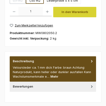
0,9 m2
1,50 m2
Lederprobe 5 x 5 cm
(Diese Option ist zurzeit nicht verfügbar.)
Produkt Anzahl: Gib den gewünschten Wert ein oder benutze die Schaltfl
In den Warenkorb
Zum Merkzettel hinzufügen
Produktnummer:
MW0802050.2
Gewicht inkl. Verpackung:
2 kg
Beschreibung
Veloursleder ca. 1 mm dick Farbe: braun Achtung:
Naturprodukt, kann heller oder dunkler ausfallen Kann
Wachstumsmerkmale e…
Mehr
Bewertungen