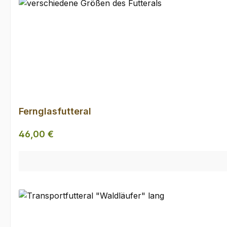
Fernglasfutteral
Regulärer Preis:
46,00 €