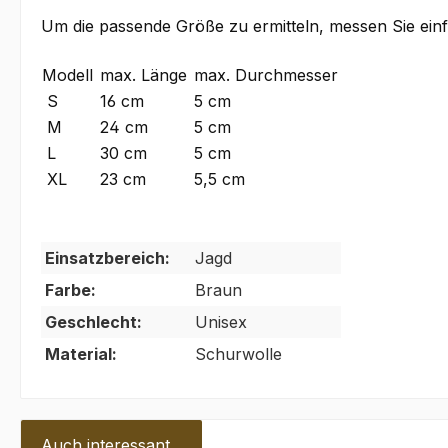
Um die passende Größe zu ermitteln, messen Sie einf
Modell
max. Länge
max. Durchmesser
S
16 cm
5 cm
M
24 cm
5 cm
L
30 cm
5 cm
XL
23 cm
5,5 cm
Einsatzbereich:
Jagd
Farbe:
Braun
Geschlecht:
Unisex
Material:
Schurwolle
Auch interessant...