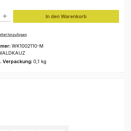
l: Gib den gewünschten Wert ein oder benutze die Schaltflächen um
In den Warenkorb
ttel hinzufügen
mmer:
WK1002110-M
WALDKAUZ
l. Verpackung:
0,1 kg