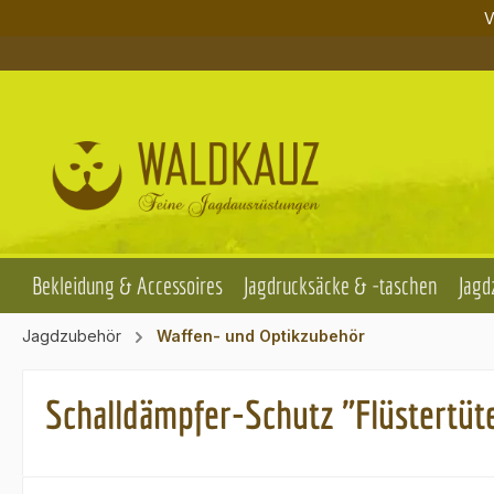
V
m Hauptinhalt springen
Zur Suche springen
Zur Hauptnavigation springen
Bekleidung & Accessoires
Jagdrucksäcke & -taschen
Jagd
Jagdzubehör
Waffen- und Optikzubehör
Schalldämpfer-Schutz "Flüstertüt