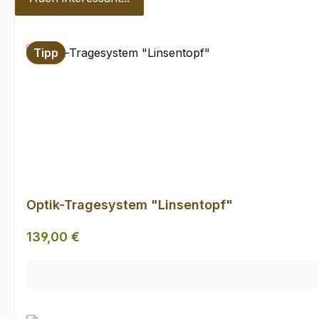
Produktgalerie überspringen
Tipp
Optik-Tragesystem "Linsentopf"
Regulärer Preis:
139,00 €