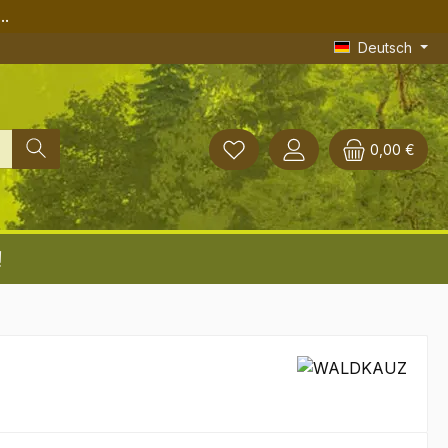
..
Deutsch
0,00 €
!