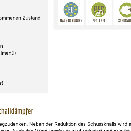
enommenen Zustand
en
hlmenü)
r)
Schalldämpfer
wegzudenken. Neben der Reduktion des Schussknalls wird 