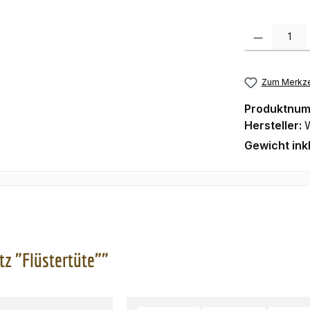
Produkt Anzah
Zum Merkze
Produktnu
Hersteller:
Gewicht ink
z "Flüstertüte""