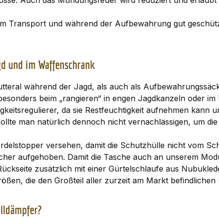
üsse. Auch das Mündungsfeuer wird reduziert und erlaubt 
im Transport und während der Aufbewahrung gut geschützt
agd und im Waffenschrank
 Futteral während der Jagd, als auch als Aufbewahrungssäck
sonders beim „rangieren“ in engen Jagdkanzeln oder im Un
igkeitsregulierer, da sie Restfeuchtigkeit aufnehmen kann
llte man natürlich dennoch nicht vernachlässigen, um die 
delstopper versehen, damit die Schutzhülle nicht vom Sc
 sicher aufgehoben. Damit die Tasche auch an unserem Mo
Rückseite zusätzlich mit einer Gürtelschlaufe aus Nubukle
ößen, die den Großteil aller zurzeit am Markt befindliche
alldämpfer?