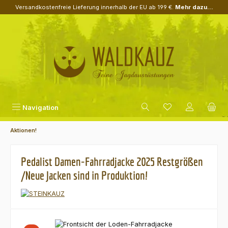
Versandkostenfreie Lieferung innerhalb der EU ab 199 €.
Mehr dazu...
Zum Hauptinhalt springen
Navigation
Aktionen!
Pedalist Damen-Fahrradjacke 2025 Restgrößen
/Neue Jacken sind in Produktion!
Bildergalerie überspringen