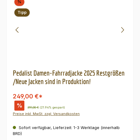
Rabatt
%
Tipp
Pedalist Damen-Fahrradjacke 2025 Restgrößen
/Neue Jacken sind in Produktion!
249,00 €*
%
Regulärer Preis:
319,00 €
(21.94% gespart)
Preise inkl. MwSt. zzgl. Versandkosten
Sofort verfügbar, Lieferzeit: 1-3 Werktage (innerhalb
BRD)