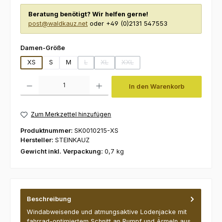
Beratung benötigt? Wir helfen gerne!
post@waldkauz.net
oder +49 (0)2131 547553
auswählen
Damen-Größe
XS
S
M
L
XL
XXL
(Diese Option ist zurzeit nicht verfügbar.)
(Diese Option ist zurzeit nicht verfügbar.)
(Diese Option ist zurzeit nicht verf
Produkt Anzahl: Gib den gewünschten Wert ein oder benutze die Schaltfl
In den Warenkorb
Zum Merkzettel hinzufügen
Produktnummer:
SK0010215-XS
Hersteller:
STEINKAUZ
Gewicht inkl. Verpackung:
0,7 kg
Beschreibung
Windabweisende und atmungsaktive Lodenjacke mit
fahrrad-optimiertem Schnitt an Rumpf und Ärmeln aus