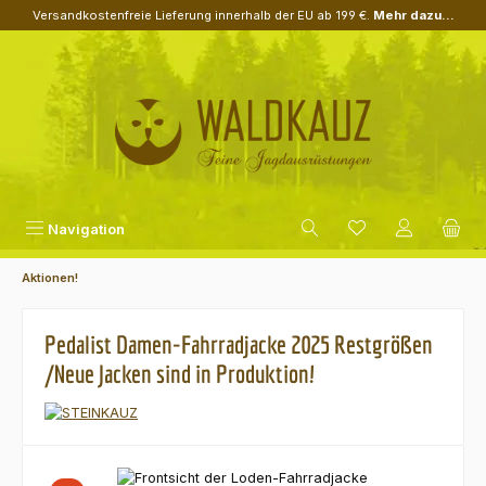
Versandkostenfreie Lieferung innerhalb der EU ab 199 €.
Mehr dazu...
Zum Hauptinhalt springen
Navigation
Aktionen!
Pedalist Damen-Fahrradjacke 2025 Restgrößen
/Neue Jacken sind in Produktion!
Bildergalerie überspringen