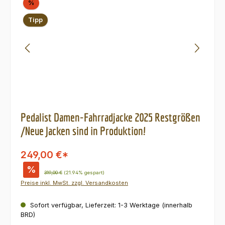
Rabatt
%
Tipp
Pedalist Damen-Fahrradjacke 2025 Restgrößen
/Neue Jacken sind in Produktion!
249,00 €*
%
Regulärer Preis:
319,00 €
(21.94% gespart)
Preise inkl. MwSt. zzgl. Versandkosten
Sofort verfügbar, Lieferzeit: 1-3 Werktage (innerhalb
BRD)