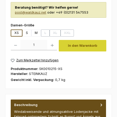
Beratung benötigt? Wir helfen gerne!
post@waldkauz.net
oder +49 (0)2131 547553
auswählen
Damen-Größe
XS
S
M
L
XL
XXL
(Diese Option ist zurzeit nicht verfügbar.)
(Diese Option ist zurzeit nicht verfügbar.)
(Diese Option ist zurzeit nicht verf
Produkt Anzahl: Gib den gewünschten Wert ein oder benutze die Schaltfl
In den Warenkorb
Zum Merkzettel hinzufügen
Produktnummer:
SK0010215-XS
Hersteller:
STEINKAUZ
Gewicht inkl. Verpackung:
0,7 kg
Beschreibung
Windabweisende und atmungsaktive Lodenjacke mit
fahrrad-optimiertem Schnitt an Rumpf und Ärmeln aus