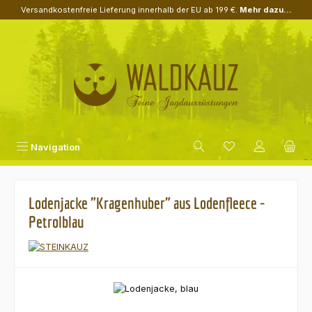
Versandkostenfreie Lieferung innerhalb der EU ab 199 €.
Mehr dazu...
Zum Hauptinhalt springen
Navigation
Lodenjacke "Kragenhuber" aus Lodenfleece -
Petrolblau
Bildergalerie überspringen