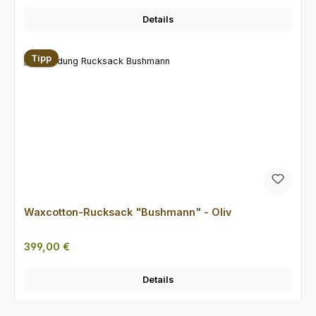
Details
Tipp
Waxcotton-Rucksack "Bushmann" - Oliv
Regulärer Preis:
399,00 €
Details