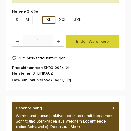
auswählen
Herren-Größe
S
M
L
XL
XXL
3XL
Produkt Anzahl: Gib den gewünschten Wert ein oder benutze die Schaltfl
In den Warenkorb
Zum Merkzettel hinzufügen
Produktnummer:
SK0010084-XL
Hersteller:
STEINKAUZ
Gewicht inkl. Verpackung:
1,1 kg
Beschreibung
Warme und atmungsaktive Lodenjacke mit bequemem
Schnitt und Stehkragen aus weichem Lodenfleece
(reine Schurwolle). Das aktu…
Mehr