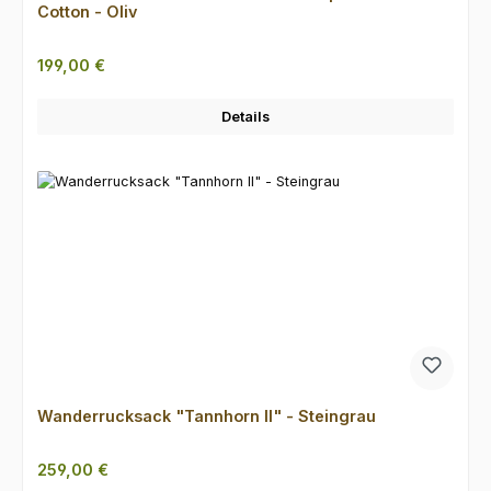
Cotton - Oliv
Regulärer Preis:
199,00 €
Details
Wanderrucksack "Tannhorn II" - Steingrau
Regulärer Preis:
259,00 €