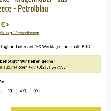
eece - Petrolblau
 €*
wSt. zzgl. Versandkosten
fügbar, Lieferzeit: 1-3 Werktage (innerhalb BRD)
benötigt? Wir helfen gerne!
kauz.net
oder +49 (0)2131 547553
auswählen
ße
L
XL
XXL
3XL
l: Gib den gewünschten Wert ein oder benutze die Schaltflächen um