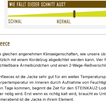
leece
e gleichen angenehmen Klimaeigenschaften, wie unsere ü
tzlich mit einem Kordelzug abgedichtet werden kann. Vier 
rschließbare Ärmelbündchen und einen 2-Wege-Reißverschl
fleeces ist die Jacke sehr gut für ein weites Temperatur
e Körpertemperatur im Inneren durch Aufnahme von Feuchtigk
n Tage kommen, beginnt die Zeit für den STEINKAUZ-Lodenfl
r nötig wird. Erst wenn es richtig kalt wird, braucht es U
erabend ist die Jacke in ihrem Element.