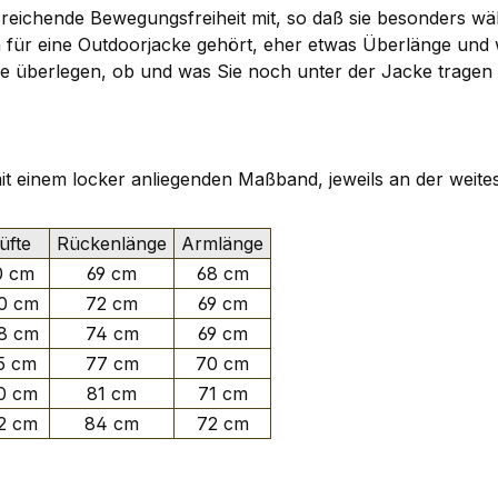
reichende Bewegungsfreiheit mit, so daß sie besonders wäh
ch für eine Outdoorjacke gehört, eher etwas Überlänge un
n. Sie überlegen, ob und was Sie noch unter der Jacke tra
 mit einem locker anliegenden Maßband, jeweils an der weite
fte
Rückenlänge
Armlänge
0 cm
69 cm
68 cm
0 cm
72 cm
69 cm
8 cm
74 cm
69 cm
5 cm
77 cm
70 cm
0 cm
81 cm
71 cm
2 cm
84 cm
72 cm