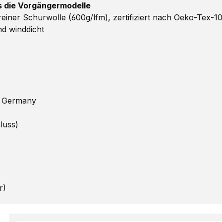
ls die Vorgängermodelle
ner Schurwolle (600g/lfm), zertifiziert nach Oeko-Tex-1
d winddicht
n Germany
luss)
r)