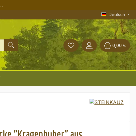
..
Deutsch
0,00 €
!
cke "Kragenhuber" aus