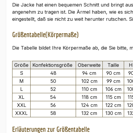
Die Jacke hat einen bequemen Schnitt und bringt aus
angenehm zu tragen ist. Die Ärmel haben, wie es si
eingestellt, daß sie nicht zu weit herunter rutsche
Größentabelle(Körpermaße)
Die Tabelle bildet Ihre Körpermaße ab, die Sie bitte,
Größe
Konfektionsgröße
Oberweite
Taille
Hü
S
48
94 cm
90 cm
9
M
50
102 cm
99 cm
10
L
52
110 cm
106 cm
10
XL
54
118 cm
115 cm
11
XXL
56
124 cm
122 cm
12
XXXL
58
132 cm
130 cm
13
Erläuterungen zur Größentabelle