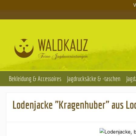
V
m Hauptinhalt springen
Zur Suche springen
Zur Hauptnavigation springen
Bekleidung & Accessoires
Jagdrucksäcke & -taschen
Jagd
Lodenjacke "Kragenhuber" aus Lod
Bildergalerie überspringen