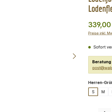
Lodenfl
339,00
Preise inkl. M
Sofort ver
Beratung 
post@wald
Herren-Grö
S
M
Produkt Anzah