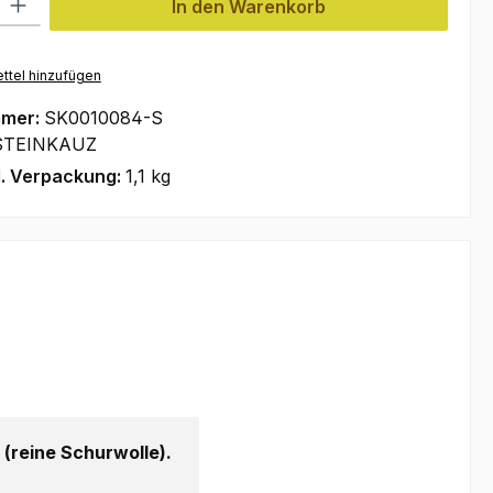
In den Warenkorb
ttel hinzufügen
mmer:
SK0010084-S
STEINKAUZ
l. Verpackung:
1,1 kg
reine Schurwolle).