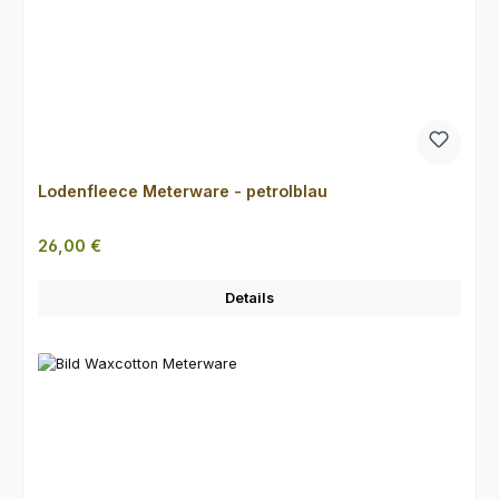
Lodenfleece Meterware - petrolblau
Regulärer Preis:
26,00 €
Details