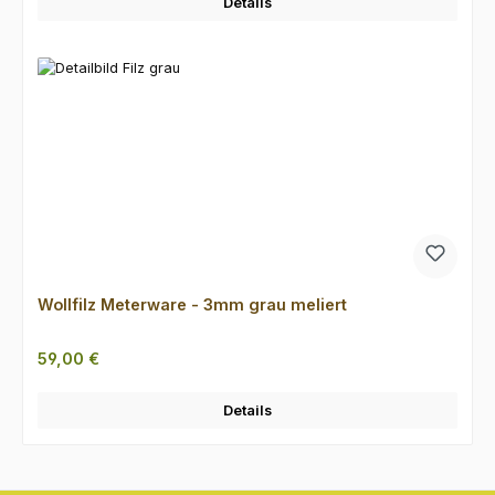
Details
Wollfilz Meterware - 3mm grau meliert
Regulärer Preis:
59,00 €
Details