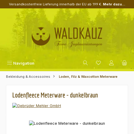
Versandkostenfreie Lieferung innerhalb der EU ab 199 €.
Mehr dazu...
Zum Hauptinhalt springen
Navigation
Bekleidung & Accessoires
Loden, Filz & Waxcotton Meterware
Lodenfleece Meterware - dunkelbraun
Bildergalerie überspringen