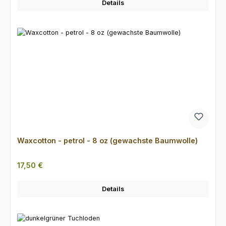
Details
Waxcotton - petrol - 8 oz (gewachste Baumwolle)
Regulärer Preis:
17,50 €
Details