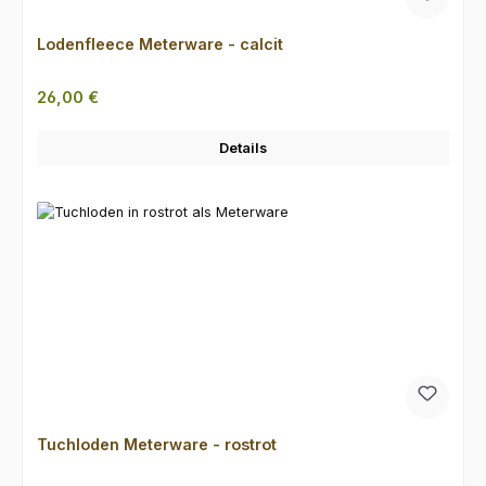
Lodenfleece Meterware - calcit
Regulärer Preis:
26,00 €
Details
Tuchloden Meterware - rostrot