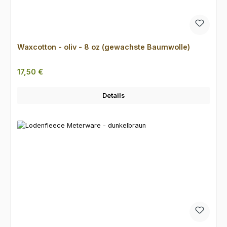
Waxcotton - oliv - 8 oz (gewachste Baumwolle)
Regulärer Preis:
17,50 €
Details