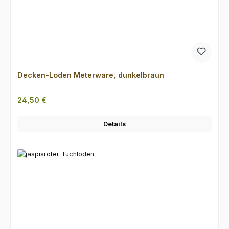
Decken-Loden Meterware, dunkelbraun
Regulärer Preis:
24,50 €
Details