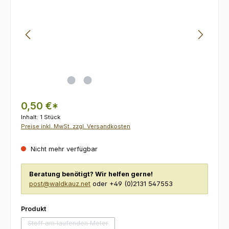
0,50 €*
Inhalt:
1 Stück
Preise inkl. MwSt. zzgl. Versandkosten
Nicht mehr verfügbar
Beratung benötigt? Wir helfen gerne!
post@waldkauz.net
oder +49 (0)2131 547553
auswählen
Produkt
Stoff am laufenden Meter
(Diese Option ist zurzeit nicht verfügbar.)