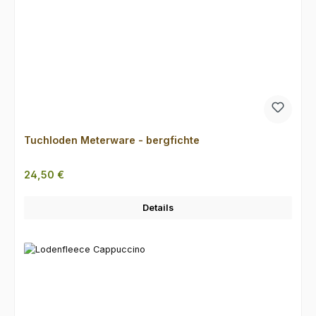
Tuchloden Meterware - bergfichte
Regulärer Preis:
24,50 €
Details