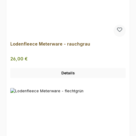
Lodenfleece Meterware - rauchgrau
Regulärer Preis:
26,00 €
Details