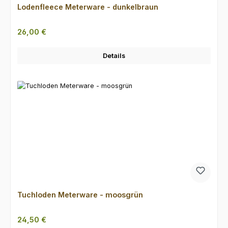
Lodenfleece Meterware - dunkelbraun
Regulärer Preis:
26,00 €
Details
Tuchloden Meterware - moosgrün
Regulärer Preis:
24,50 €