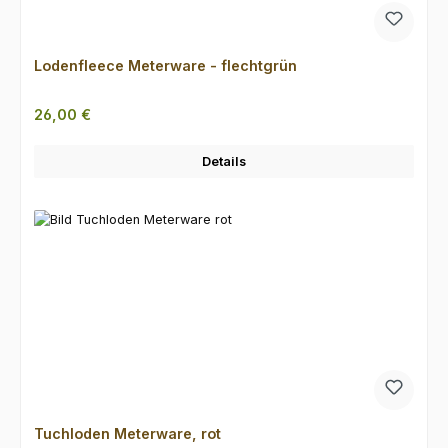
Lodenfleece Meterware - flechtgrün
Regulärer Preis:
26,00 €
Details
Tuchloden Meterware, rot