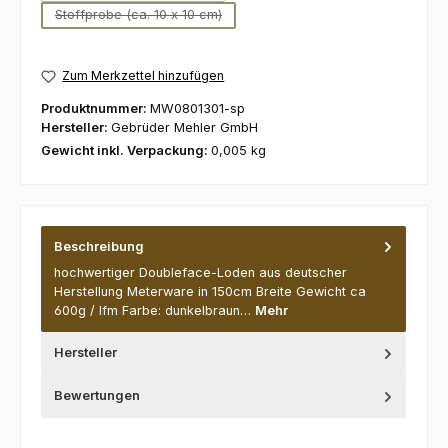
Stoffprobe (ca. 10 x 10 cm)
(Diese Option ist zurzeit nicht verfügbar.)
Zum Merkzettel hinzufügen
Produktnummer:
MW0801301-sp
Hersteller:
Gebrüder Mehler GmbH
Gewicht inkl. Verpackung:
0,005 kg
Beschreibung
hochwertiger Doubleface-Loden aus deutscher
Herstellung Meterware in 150cm Breite Gewicht ca
600g / lfm Farbe: dunkelbraun…
Mehr
Hersteller
Bewertungen