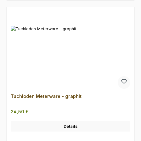
Produktgalerie überspringen
Tuchloden Meterware - graphit
Regulärer Preis:
24,50 €
Details