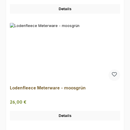
Details
Lodenfleece Meterware - moosgrün
Regulärer Preis:
26,00 €
Details