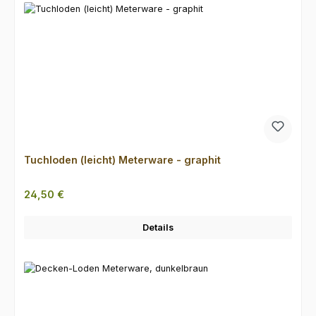
Tuchloden (leicht) Meterware - graphit
Regulärer Preis:
24,50 €
Details