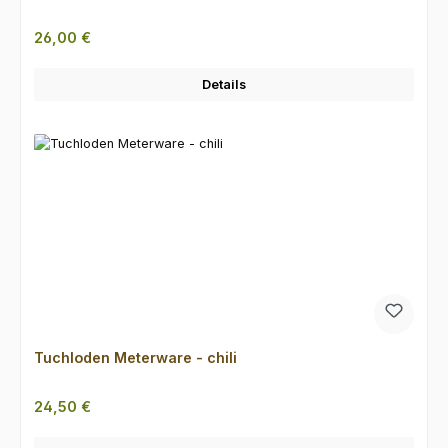
Regulärer Preis:
26,00 €
Details
Tuchloden Meterware - chili
Regulärer Preis:
24,50 €