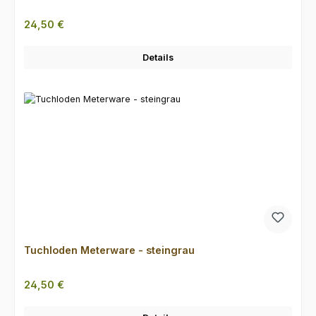
Regulärer Preis:
24,50 €
Details
Tuchloden Meterware - steingrau
Regulärer Preis:
24,50 €