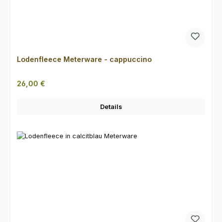
Lodenfleece Meterware - cappuccino
Regulärer Preis:
26,00 €
Details