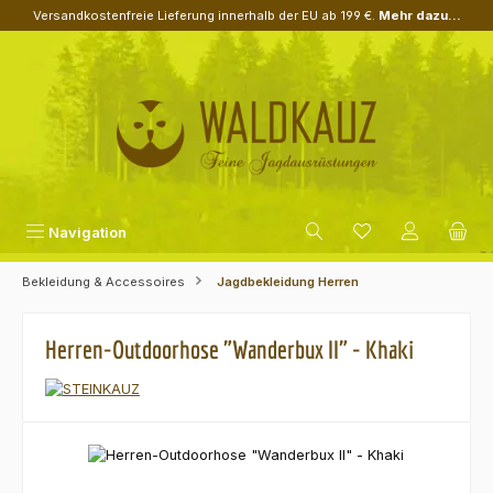
Versandkostenfreie Lieferung innerhalb der EU ab 199 €.
Mehr dazu...
Zum Hauptinhalt springen
Navigation
Bekleidung & Accessoires
Jagdbekleidung Herren
Herren-Outdoorhose "Wanderbux II" - Khaki
Bildergalerie überspringen