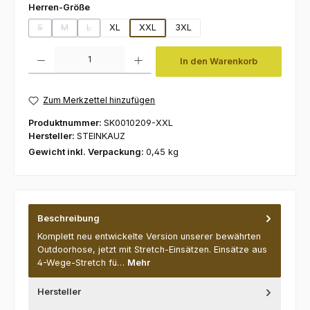
auswählen
Herren-Größe
S
M
L
XL
XXL
3XL
(Diese Option ist zurzeit nicht verfügbar.)
(Diese Option ist zurzeit nicht verfügbar.)
(Diese Option ist zurzeit nicht verfügbar.)
Produkt Anzahl: Gib den gewünschten Wert ein oder benutze die Schaltfl
In den Warenkorb
Zum Merkzettel hinzufügen
Produktnummer:
SK0010209-XXL
Hersteller:
STEINKAUZ
Gewicht inkl. Verpackung:
0,45 kg
Beschreibung
Komplett neu entwickelte Version unserer bewährten
Outdoorhose, jetzt mit Stretch-Einsätzen. Einsätze aus
4-Wege-Stretch fü…
Mehr
Hersteller