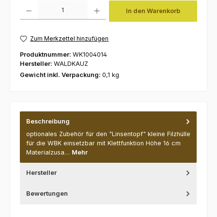
Produkt Anzahl: Gib den gewünschten Wert ein oder benutze die Schaltfl
In den Warenkorb
Zum Merkzettel hinzufügen
Produktnummer:
WK1004014
Hersteller:
WALDKAUZ
Gewicht inkl. Verpackung:
0,1 kg
Beschreibung
optionales Zubehör für den "Linsentopf" kleine Filzhülle
für die WBK einsetzbar mit Klettfunktion Höhe 16 cm
Materialzusa…
Mehr
Hersteller
Bewertungen