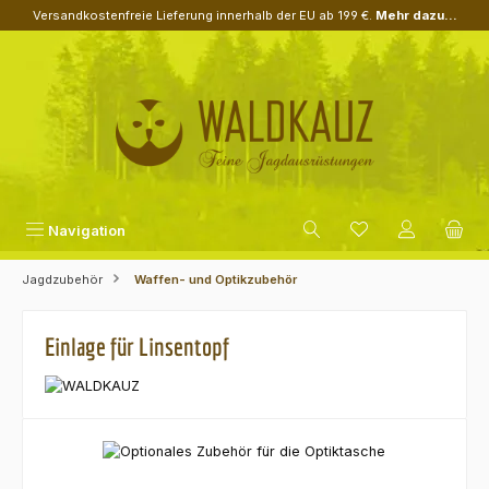
Versandkostenfreie Lieferung innerhalb der EU ab 199 €.
Mehr dazu...
Zum Hauptinhalt springen
Navigation
Jagdzubehör
Waffen- und Optikzubehör
Einlage für Linsentopf
Bildergalerie überspringen